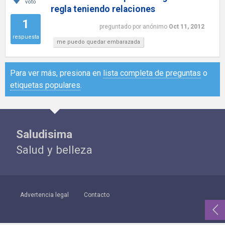
voto
regla teniendo relaciones
1
preguntado
por
anónimo
Oct 11, 2012
respuesta
me puedo quedar embarazada
Para ver más, presiona en
lista completa de preguntas
o
etiquetas populares
.
Saludisima
Salud y belleza
Advertencia legal
Contacto