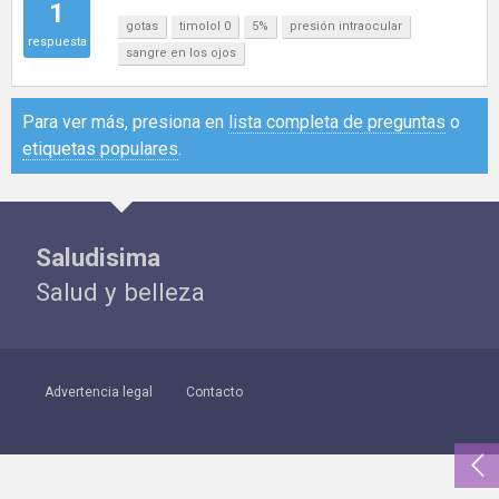
1
gotas
timolol 0
5%
presión intraocular
respuesta
sangre en los ojos
Para ver más, presiona en
lista completa de preguntas
o
etiquetas populares
.
Saludisima
Salud y belleza
Advertencia legal
Contacto