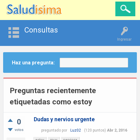
Consultas
Ingresar
Haz una pregunta:
Preguntas recientemente
etiquetadas como estoy
Dudas y nervios urgente
0
votos
preguntado
por
Luz02
(
120
puntos)
Abr 2, 2016
estoy
muy
nerviosa