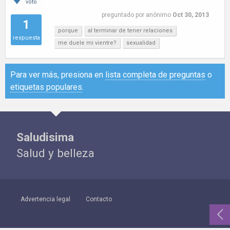
voto
preguntado
por
anónimo
Oct 30, 2013
1
porque
al terminar de tener relaciones
respuesta
me duele mi vientre?
sexualidad
Para ver más, presiona en
lista completa de preguntas
o
etiquetas populares
.
Saludisima
Salud y belleza
Advertencia legal
Contacto