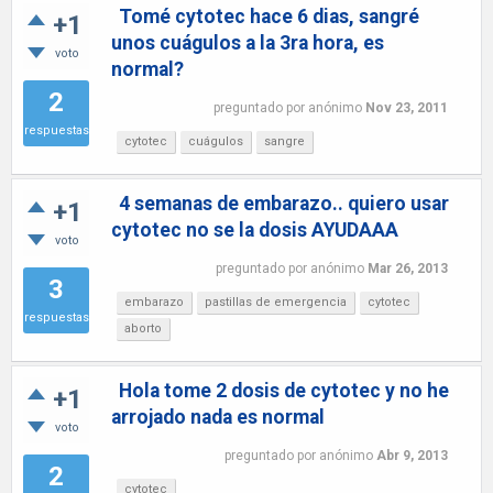
Tomé cytotec hace 6 dias, sangré
+1
unos cuágulos a la 3ra hora, es
voto
normal?
2
preguntado
por
anónimo
Nov 23, 2011
respuestas
cytotec
cuágulos
sangre
4 semanas de embarazo.. quiero usar
+1
cytotec no se la dosis AYUDAAA
voto
preguntado
por
anónimo
Mar 26, 2013
3
embarazo
pastillas de emergencia
cytotec
respuestas
aborto
Hola tome 2 dosis de cytotec y no he
+1
arrojado nada es normal
voto
preguntado
por
anónimo
Abr 9, 2013
2
cytotec