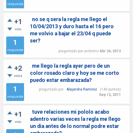
respuesta
no se q sera la regla me llego el
+1
10/04/2013 y duro hasta el 16 pero
voto
me volvio a bajar el 23/04 q puede
ser?
1
respuesta
preguntado
por
anónimo
Abr 24, 2013
me llego la regla ayer pero de un
+2
color rosado claro y hoy se me corto
votos
puedo estar embarazada?
1
preguntado
por
Alejandra Ramirez
(
140
puntos)
Sep 12, 2011
respuesta
tuve relaciones mi pololo acabo
+1
adentro varias veces la regla me llego
voto
un dia antes de lo normal podre estar