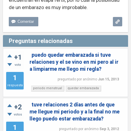
encuentran en etapa fértil, por lo cuál la posibilidad
de un embarazo es muy improbable.
Preguntas relacionadas
puedo quedar embarazada si tuve
+1
relaciones y el se vino en mi pero al ir
voto
a limpiarme me llego mi regla?
1
preguntado
por
anónimo
Jun 15, 2013
respuesta
periodo menstrual
quedar embarazada
tuve relaciones 2 días antes de que
+2
me llegue mi periodo y a la final no me
votos
llego puedo estar embarazada?
1
preguntado
por
anónimo
Sep 3, 2012