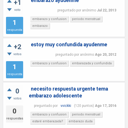
embarazo ayudenme
+1
voto
preguntado
por
anónimo
Jul 22, 2013
embarazo y confusion
periodo menstrual
1
embarazo
respuesta
estoy muy confundida ayudenme
+2
votos
preguntado
por
anónimo
Ago 20, 2012
embarazo y confusion
embarazada y confundida
1
respuesta
necesito respuesta urgente tema
0
embarazo adolescente
votos
preguntado
por
vvickki
(
120
puntos)
Ago 17, 2016
0
embarazo y confusion
periodo menstrual
respuestas
estaré embarazada?
embarazo duda