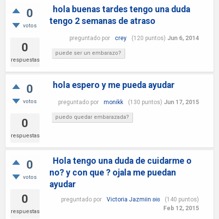
hola buenas tardes tengo una duda
0
tengo 2 semanas de atraso
votos
preguntado
por
crey
(
120
puntos)
Jun 6, 2014
0
puede ser un embarazo?
respuestas
hola espero y me pueda ayudar
0
votos
preguntado
por
monikk
(
130
puntos)
Jun 17, 2015
puedo quedar embarazada?
0
respuestas
Hola tengo una duda de cuidarme o
0
no? y con que ? ojala me puedan
votos
ayudar
0
preguntado
por
Victoria Jazmiin ʚiɞ
(
140
puntos)
Feb 12, 2015
respuestas