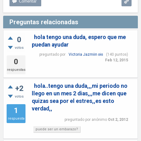
Preguntas relacionadas
hola tengo una duda, espero que me
0
puedan ayudar
votos
preguntado
por
Victoria Jazmiin ʚiɞ
(
140
puntos)
0
Feb 12, 2015
respuestas
hola..tengo una duda,,,mi periodo no
+2
llego en un mes 2 dias,,,me dicen que
votos
quizas sea por el estres,,es esto
verdad,,
1
respuesta
preguntado
por
anónimo
Oct 2, 2012
puede ser un embarazo?