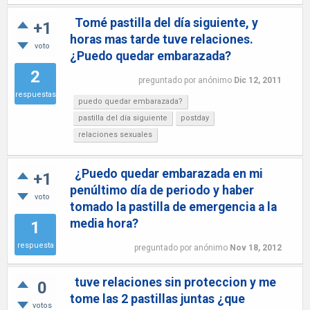
Tomé pastilla del día siguiente, y
+1
horas mas tarde tuve relaciones.
voto
¿Puedo quedar embarazada?
2
preguntado
por
anónimo
Dic 12, 2011
respuestas
puedo quedar embarazada?
pastilla del día siguiente
postday
relaciones sexuales
¿Puedo quedar embarazada en mi
+1
penúltimo día de periodo y haber
voto
tomado la pastilla de emergencia a la
media hora?
1
respuesta
preguntado
por
anónimo
Nov 18, 2012
tuve relaciones sin proteccion y me
0
tome las 2 pastillas juntas ¿que
votos