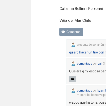
Catalina Bellinni Ferronni
Viña del Mar Chile
preguntado
por
anóni
quiero hacer un trió con 
comentado
por
cali
(
1
Quisiera q mi esposa pe
comentado
por
kyamil
mostrada de nuevo
p
wauuu que historia, pues 