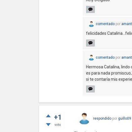
comentado
por
amant
felicidades Catalina...fe
comentado
por
amant
Hermosa Catalina, lindo c
es para nada promiscuo, p
si te contaría mis expe
+1
respondido
por
guillo09
voto