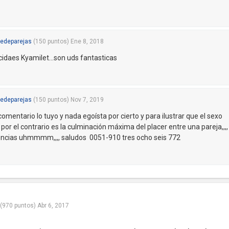
edeparejas
(
150
puntos)
Ene 8, 2018
licidaes Kyamilet...son uds fantasticas
edeparejas
(
150
puntos)
Nov 7, 2019
omentario lo tuyo y nada egoísta por cierto y para ilustrar que el sexo
or el contrario es la culminación máxima del placer entre una pareja,,,,
riencias uhmmmm,,,, saludos 0051-910 tres ocho seis 772
(
970
puntos)
Abr 6, 2017