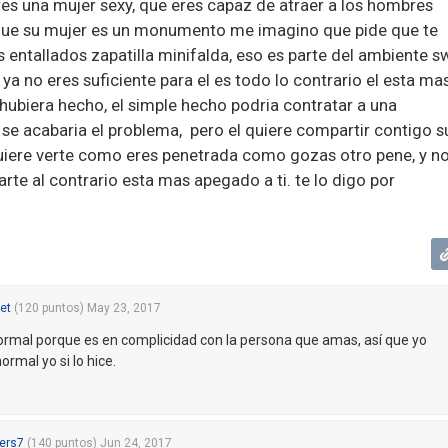
res una mujer sexy, que eres capaz de atraer a los hombres
 que su mujer es un monumento me imagino que pide que te
s entallados zapatilla minifalda, eso es parte del ambiente s
ya no eres suficiente para el es todo lo contrario el esta ma
 hubiera hecho, el simple hecho podria contratar a una
y se acabaria el problema, pero el quiere compartir contigo s
quiere verte como eres penetrada como gozas otro pene, y n
rte al contrario esta mas apegado a ti. te lo digo por
et
(
120
puntos)
May 23, 2017
ormal porque es en complicidad con la persona que amas, así que yo
rmal yo si lo hice.
ers7
(
140
puntos)
Jun 24, 2017