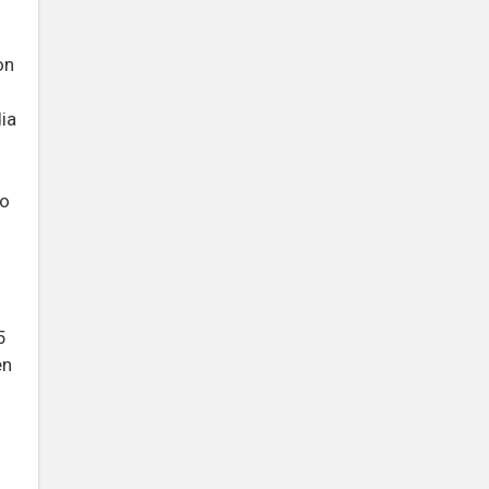
on
ia
lo
5
en