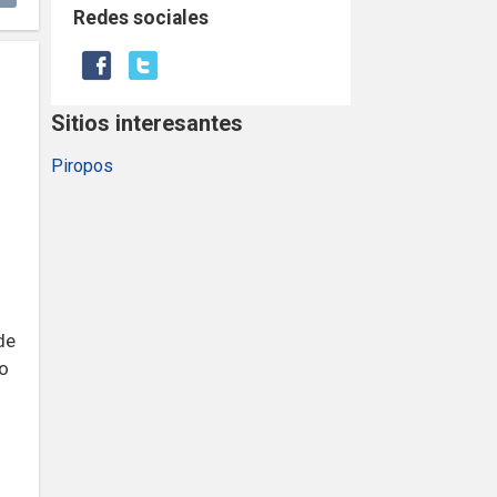
Redes sociales
Sitios interesantes
Piropos
o
de
o
o