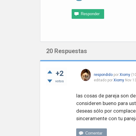
20
Respuestas
+2
respondido
por
Xiomy
(
10
editado
por
Xiomy
Nov 13
votos
las cosas de pareja son d
consideren bueno para uste
deseas sólo por complacer
sinceramente con tu pareja