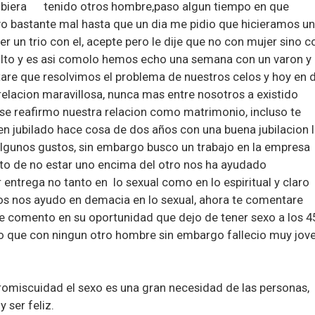
biera tenido otros hombre,paso algun tiempo en que
 bastante mal hasta que un dia me pidio que hicieramos un
 un trio con el, acepte pero le dije que no con mujer sino c
sulto y es asi comolo hemos echo una semana con un varon y
tare que resolvimos el problema de nuestros celos y hoy en d
relacion maravillosa, nunca mas entre nosotros a existido
o se reafirmo nuestra relacion como matrimonio, incluso te
en jubilado hace cosa de dos años con una buena jubilacion 
algunos gustos, sin embargo busco un trabajo en la empresa
to de no estar uno encima del otro nos ha ayudado
ntrega no tanto en lo sexual como en lo espiritual y claro
ios nos ayudo en demacia en lo sexual, ahora te comentare
 comento en su oportunidad que dejo de tener sexo a los 4
o que con ningun otro hombre sin embargo fallecio muy jov
romiscuidad el sexo es una gran necesidad de las personas,
 ser feliz.