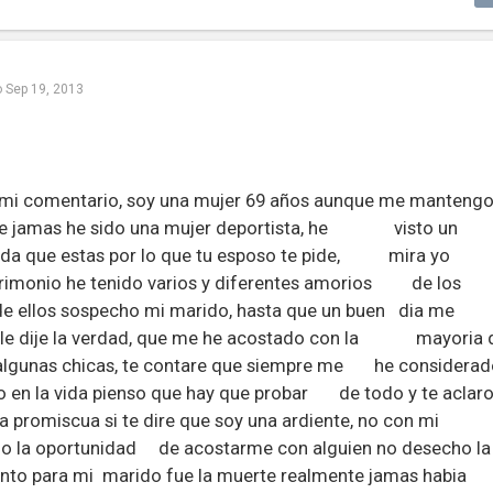
o
Sep 19, 2013
 mi comentario, soy una mujer 69 años aunque me manteng
que jamas he sido una mujer deportista, he visto un
pada que estas por lo que tu esposo te pide, mira yo
trimonio he tenido varios y diferentes amorios de los
de ellos sospecho mi marido, hasta que un buen dia me
ue le dije la verdad, que me he acostado con la mayoria 
 algunas chicas, te contare que siempre me he considerad
o en la vida pienso que hay que probar de todo y te aclar
 promiscua si te dire que soy una ardiente, no con mi
o la oportunidad de acostarme con alguien no desecho la
nto para mi marido fue la muerte realmente jamas habia