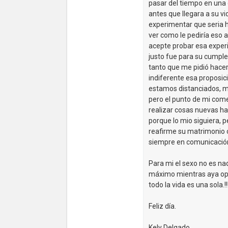
pasar del tiempo en una
antes que llegara a su vi
experimentar que seria h
ver como le pediría eso 
acepte probar esa experi
justo fue para su cumple
tanto que me pidió hacer
indiferente esa proposic
estamos distanciados, m
pero el punto de mi come
realizar cosas nuevas ha
porque lo mio siguiera, p
reafirme su matrimonio co
siempre en comunicación 
Para mi el sexo no es nad
máximo mientras aya opo
todo la vida es una sola.!!
Feliz día.
Kely Delgado