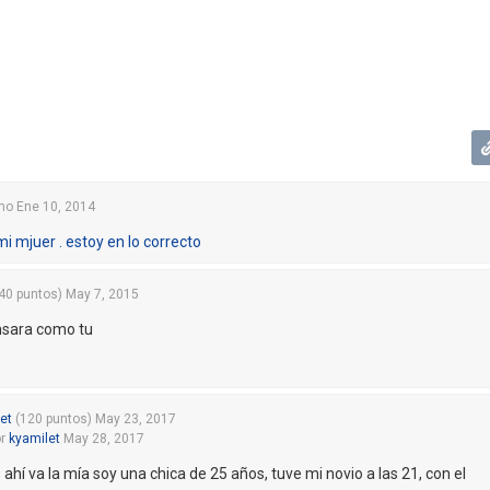
mo
Ene 10, 2014
mi mjuer . estoy en lo correcto
40
puntos)
May 7, 2015
nsara como tu
et
(
120
puntos)
May 23, 2017
or
kyamilet
May 28, 2017
ahí va la mía soy una chica de 25 años, tuve mi novio a las 21, con el