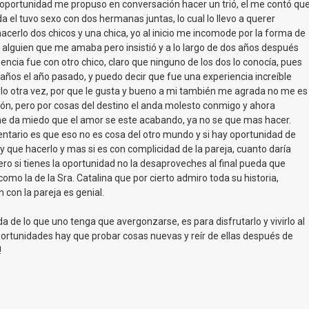
 oportunidad me propuso en conversación hacer un trió, el me contó qu
da el tuvo sexo con dos hermanas juntas, lo cual lo llevo a querer
acerlo dos chicos y una chica, yo al inicio me incomode por la forma de
a alguien que me amaba pero insistió y a lo largo de dos años después
encia fue con otro chico, claro que ninguno de los dos lo conocía, pues
años el año pasado, y puedo decir que fue una experiencia increíble
lo otra vez, por que le gusta y bueno a mi también me agrada no me es
ión, pero por cosas del destino el anda molesto conmigo y ahora
e da miedo que el amor se este acabando, ya no se que mas hacer.
ntario es que eso no es cosa del otro mundo y si hay oportunidad de
y que hacerlo y mas si es con complicidad de la pareja, cuanto daría
ero si tienes la oportunidad no la desaproveches al final pueda que
mo la de la Sra. Catalina que por cierto admiro toda su historia,
con la pareja es genial.
a de lo que uno tenga que avergonzarse, es para disfrutarlo y vivirlo al
rtunidades hay que probar cosas nuevas y reír de ellas después de
!