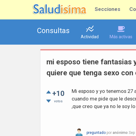
Secciones
Co
Consultas
Actividad
Más activas
mi esposo tiene fantasias
quiere que tenga sexo con
Mi esposo y yo tenemos 27 a
+10
cuando me pide que le descr
votos
,que creo que ya no le soy lo
preguntado
por
anónimo
Sep 