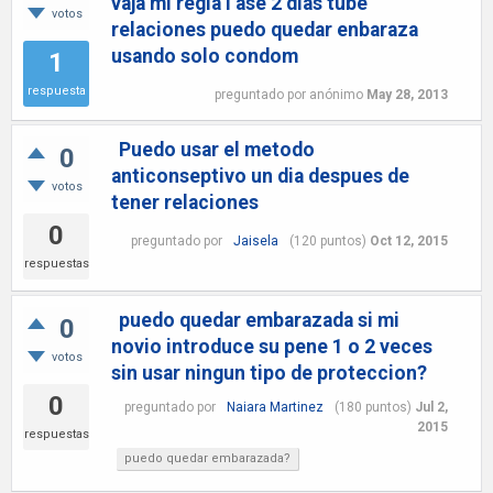
vaja mi regla i ase 2 dias tube
votos
relaciones puedo quedar enbaraza
usando solo condom
1
respuesta
preguntado
por
anónimo
May 28, 2013
Puedo usar el metodo
0
anticonseptivo un dia despues de
votos
tener relaciones
0
preguntado
por
Jaisela
(
120
puntos)
Oct 12, 2015
respuestas
puedo quedar embarazada si mi
0
novio introduce su pene 1 o 2 veces
votos
sin usar ningun tipo de proteccion?
0
preguntado
por
Naiara Martinez
(
180
puntos)
Jul 2,
2015
respuestas
puedo quedar embarazada?