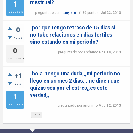
mestrual?
1
respuesta
preguntado
por
tany sm
(
130
puntos)
Jul 22, 2013
por que tengo retraso de 15 dias si
0
no tube relaciones en dias fertiles
votos
sino estando en mi periodo?
0
preguntado
por
anónimo
Ene 10, 2013
respuestas
hola..tengo una duda,,,mi periodo no
+1
llego en un mes 2 dias,,,me dicen que
voto
quizas sea por el estres,,es esto
verdad,,
1
respuesta
preguntado
por
anónimo
Ago 12, 2013
faby