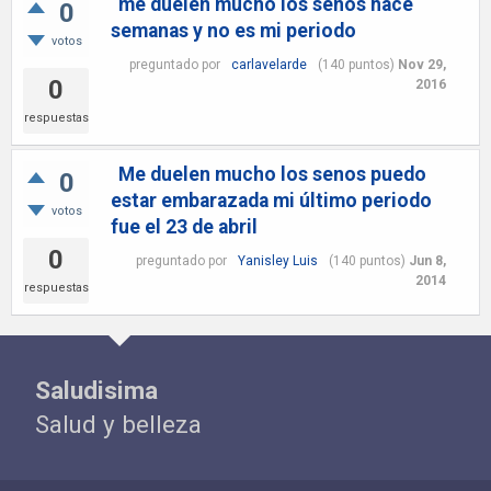
me duelen mucho los senos hace
0
semanas y no es mi periodo
votos
preguntado
por
carlavelarde
(
140
puntos)
Nov 29,
0
2016
respuestas
Me duelen mucho los senos puedo
0
estar embarazada mi último periodo
votos
fue el 23 de abril
0
preguntado
por
Yanisley Luis
(
140
puntos)
Jun 8,
2014
respuestas
Saludisima
Salud y belleza