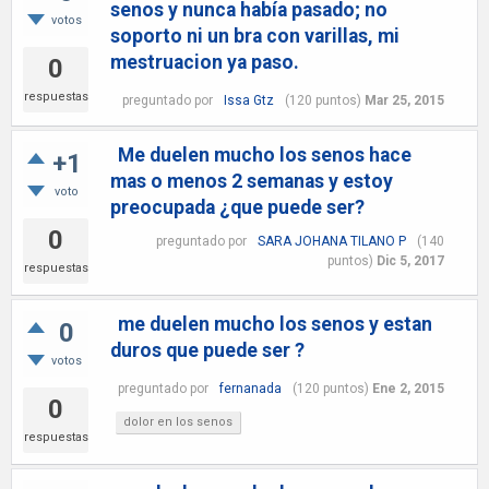
senos y nunca había pasado; no
votos
soporto ni un bra con varillas, mi
mestruacion ya paso.
0
respuestas
preguntado
por
Issa Gtz
(
120
puntos)
Mar 25, 2015
Me duelen mucho los senos hace
+1
mas o menos 2 semanas y estoy
voto
preocupada ¿que puede ser?
0
preguntado
por
SARA JOHANA TILANO P
(
140
puntos)
Dic 5, 2017
respuestas
me duelen mucho los senos y estan
0
duros que puede ser ?
votos
preguntado
por
fernanada
(
120
puntos)
Ene 2, 2015
0
dolor en los senos
respuestas