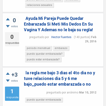
relaciones sexuales
Ayuda Mi Pareja Puede Quedar
0
Enbarazada Si Meti Mis Dedos En Su
votos
Vagina Y Ademas no le baja su regla!
0
preguntado
por
Hector Fuentes
(
140
puntos)
Feb
29, 2016
respuestas
periodo menstrual
embarazo
puedo quedar embarazada?
puedo estar embarazada?
la regla me bajo 3 dias el 4to dia no y
+3
tuve relaciones dia 5 y 6 me
votos
bajo,,puedo estar embarazada o no
1
preguntado
por
anónimo
Mar 10, 2012
respuesta
puedo quedar embarazada