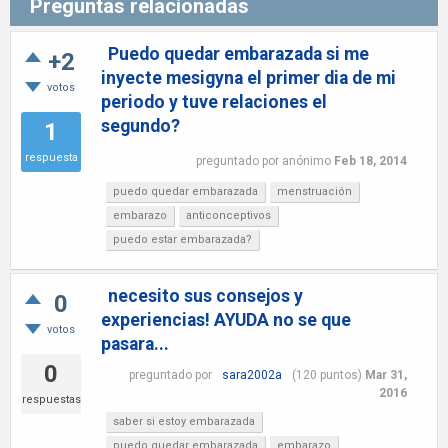
Preguntas relacionadas
Puedo quedar embarazada si me
+2
inyecte mesigyna el primer dia de mi
votos
periodo y tuve relaciones el
segundo?
1
respuesta
preguntado
por
anónimo
Feb 18, 2014
puedo quedar embarazada
menstruación
embarazo
anticonceptivos
puedo estar embarazada?
necesito sus consejos y
0
experiencias! AYUDA no se que
votos
pasara...
0
preguntado
por
sara2002a
(
120
puntos)
Mar 31,
2016
respuestas
saber si estoy embarazada
puedo quedar embarazada
embarazo