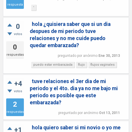
respuesta
'
hola ¿quisiera saber que si un dia
0
despues de mi periodo tuve
votos
relaciones y no me cuide puedo
quedar embarazada?
0
respuestas
preguntado
por
anónimo
Ene 30, 2013
puedo estar embarazada
flujo
flujos vaginales
tuve relaciones el 3er dia de mi
+4
periodo y el 4to. dia ya no me bajo mi
votos
periodo es posible que este
embarazada?
2
respuestas
preguntado
por
anónimo
Oct 13, 2011
hola quiero saber si mi novio o yo me
+1