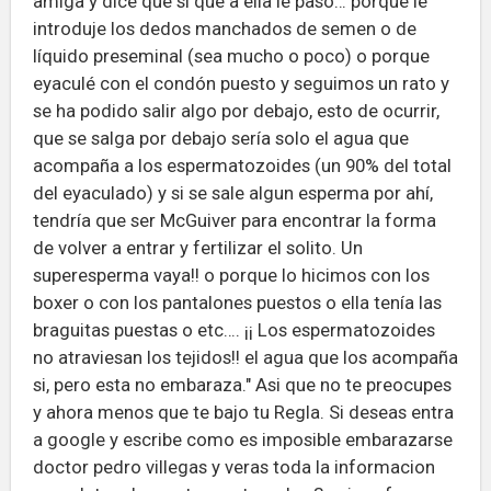
amiga y dice que si que a ella le pasó… porque le
introduje los dedos manchados de semen o de
líquido preseminal (sea mucho o poco) o porque
eyaculé con el condón puesto y seguimos un rato y
se ha podido salir algo por debajo, esto de ocurrir,
que se salga por debajo sería solo el agua que
acompaña a los espermatozoides (un 90% del total
del eyaculado) y si se sale algun esperma por ahí,
tendría que ser McGuiver para encontrar la forma
de volver a entrar y fertilizar el solito. Un
superesperma vaya!! o porque lo hicimos con los
boxer o con los pantalones puestos o ella tenía las
braguitas puestas o etc…. ¡¡ Los espermatozoides
no atraviesan los tejidos!! el agua que los acompaña
si, pero esta no embaraza." Asi que no te preocupes
y ahora menos que te bajo tu Regla. Si deseas entra
a google y escribe como es imposible embarazarse
doctor pedro villegas y veras toda la informacion