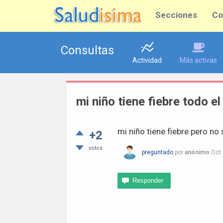
Secciones
Co
Consultas
Actividad
Más activas
mi niño tiene fiebre todo e
mi niño tiene fiebre pero no 
+2
votos
preguntado
por
anónimo
Oct 