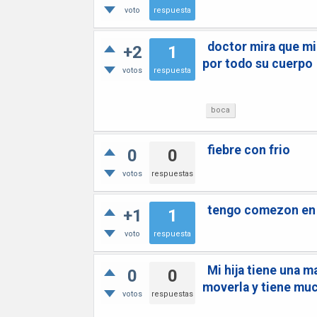
voto
respuesta
doctor mira que mi
+2
1
por todo su cuerpo
votos
respuesta
boca
fiebre con frio
0
0
votos
respuestas
tengo comezon en 
+1
1
voto
respuesta
Mi hija tiene una m
0
0
moverla y tiene muc
votos
respuestas