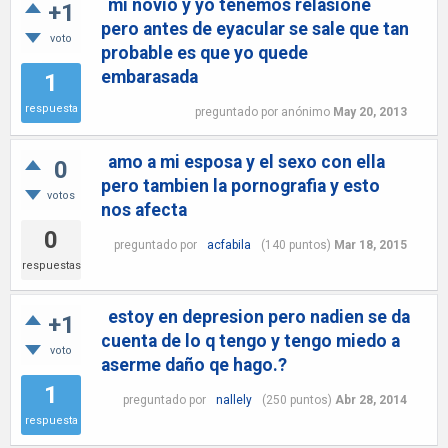
mi novio y yo tenemos relasione
+1
pero antes de eyacular se sale que tan
voto
probable es que yo quede
embarasada
1
respuesta
preguntado
por
anónimo
May 20, 2013
amo a mi esposa y el sexo con ella
0
pero tambien la pornografia y esto
votos
nos afecta
0
preguntado
por
acfabila
(
140
puntos)
Mar 18, 2015
respuestas
estoy en depresion pero nadien se da
+1
cuenta de lo q tengo y tengo miedo a
voto
aserme daño qe hago.?
1
preguntado
por
nallely
(
250
puntos)
Abr 28, 2014
respuesta