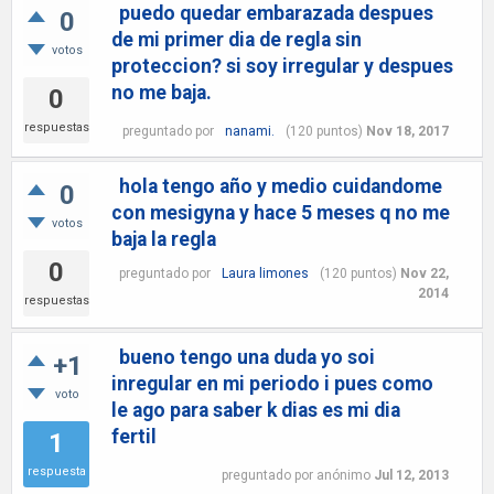
puedo quedar embarazada despues
0
de mi primer dia de regla sin
votos
proteccion? si soy irregular y despues
no me baja.
0
respuestas
preguntado
por
nanami.
(
120
puntos)
Nov 18, 2017
hola tengo año y medio cuidandome
0
con mesigyna y hace 5 meses q no me
votos
baja la regla
0
preguntado
por
Laura limones
(
120
puntos)
Nov 22,
2014
respuestas
bueno tengo una duda yo soi
+1
inregular en mi periodo i pues como
voto
le ago para saber k dias es mi dia
fertil
1
respuesta
preguntado
por
anónimo
Jul 12, 2013