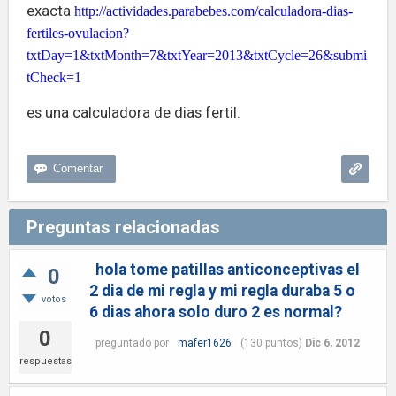
exacta
http://actividades.parabebes.com/calculadora-dias-
fertiles-ovulacion?
txtDay=1&txtMonth=7&txtYear=2013&txtCycle=26&submi
tCheck=1
es una calculadora de dias fertil.
Preguntas relacionadas
hola tome patillas anticonceptivas el
0
2 dia de mi regla y mi regla duraba 5 o
votos
6 dias ahora solo duro 2 es normal?
0
preguntado
por
mafer1626
(
130
puntos)
Dic 6, 2012
respuestas