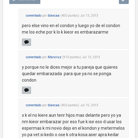
comentado
por
blancaa
(
450
puntos)
Jul 13, 2013
pero else vino en el condon y luego yo de el condon
me los eche por k lo k kieor es embarazarme
comentado
por
Maricruz
(
910
puntos)
Jul 13, 2013
y porque no le dices mejor a tu pareja que quieres
quedar embarazada para que ya no se ponga
condon
comentado
por
blancaa
(
450
puntos)
Jul 15, 2013
x k el no kiere aun tenr hijos mas delante pero yo ya
nm kieor embarazar por eso fue k ise eso d usar los
espermas k mi novio dejo en el kondon y metermelos
yo pa vet si kedo o ose k otra kosa aser apra kedar