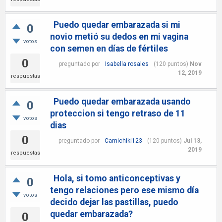
Puedo quedar embarazada si mi
0
novio metió su dedos en mi vagina
votos
con semen en días de fértiles
0
preguntado
por
Isabella rosales
(
120
puntos)
Nov
12, 2019
respuestas
Puedo quedar embarazada usando
0
proteccion si tengo retraso de 11
votos
dias
0
preguntado
por
Camichiki123
(
120
puntos)
Jul 13,
2019
respuestas
Hola, si tomo anticonceptivas y
0
tengo relaciones pero ese mismo día
votos
decido dejar las pastillas, puedo
quedar embarazada?
0