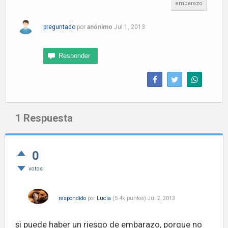
embarazo
preguntado
por
anónimo
Jul 1, 2013
1
Respuesta
0
votos
respondido
por
Lucia
(
5.4k
puntos)
Jul 2, 2013
si puede haber un riesgo de embarazo, porque no