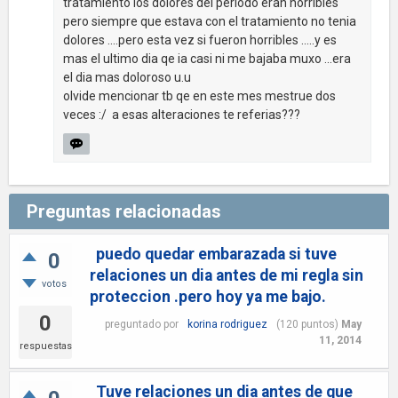
tratamiento los dolores del periodo eran horribles
pero siempre que estava con el tratamiento no tenia
dolores ....pero esta vez si fueron horribles .....y es
mas el ultimo dia qe ia casi ni me bajaba muxo ...era
el dia mas doloroso u.u
olvide mencionar tb qe en este mes mestrue dos
veces :/ a esas alteraciones te referias???
Preguntas relacionadas
puedo quedar embarazada si tuve
0
relaciones un dia antes de mi regla sin
votos
proteccion .pero hoy ya me bajo.
0
preguntado
por
korina rodriguez
(
120
puntos)
May
11, 2014
respuestas
Tuve relaciones un dia antes de que