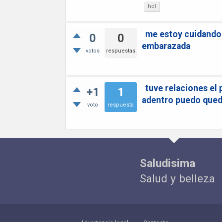
hol
me estoy cuidando 
0
0
embarazada
votos
respuestas
tuve relaciones el 
+1
1
adentro puedo que
voto
respuesta
Saludisima
Salud y belleza