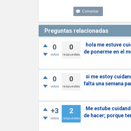
Preguntas relacionadas
hola me estuve cui
0
0
de ponerme en el me
votos
respuestas
si me estoy cuida
0
0
falta una semana pa
votos
respuestas
Me estube cuidando
+3
2
de hacer; porque te
votos
respuestas