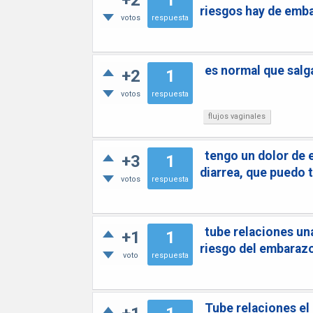
+2
1
riesgos hay de emb
votos
respuesta
es normal que salg
+2
1
votos
respuesta
flujos vaginales
tengo un dolor de 
+3
1
diarrea, que puedo 
votos
respuesta
tube relaciones un
+1
1
riesgo del embaraz
voto
respuesta
Tube relaciones el