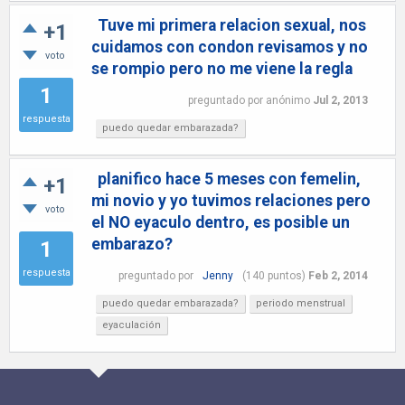
Tuve mi primera relacion sexual, nos
+1
cuidamos con condon revisamos y no
voto
se rompio pero no me viene la regla
1
preguntado
por
anónimo
Jul 2, 2013
respuesta
puedo quedar embarazada?
planifico hace 5 meses con femelin,
+1
mi novio y yo tuvimos relaciones pero
voto
el NO eyaculo dentro, es posible un
embarazo?
1
respuesta
preguntado
por
Jenny
(
140
puntos)
Feb 2, 2014
puedo quedar embarazada?
periodo menstrual
eyaculación