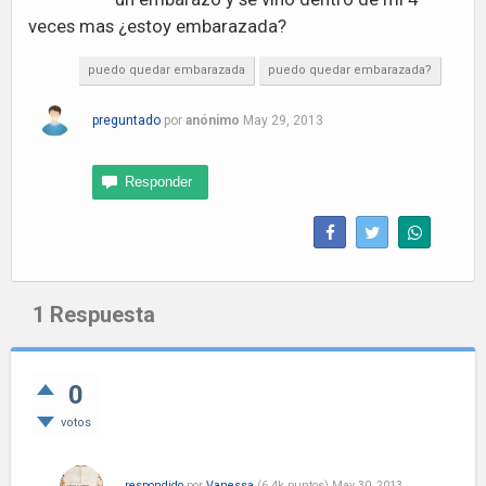
veces mas ¿estoy embarazada?
puedo quedar embarazada
puedo quedar embarazada?
preguntado
por
anónimo
May 29, 2013
1
Respuesta
0
votos
respondido
por
Vanessa
(
6.4k
puntos)
May 30, 2013