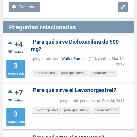
Preguntas relacionadas
Para qué sirve Dicloxacilina de 500
+4
mg?
votos
preguntado
por
Walter Ramos
(
1.1k
puntos)
Mar 14,
3
2012
dicloxacilina
para qué sirve?
medicamento
respuestas
Para qué sirve el Levonorgestrel?
+7
votos
preguntado
por
anónimo
Ene 24, 2012
levonorgestrel
para qué sirve?
medicamento
3
respuestas