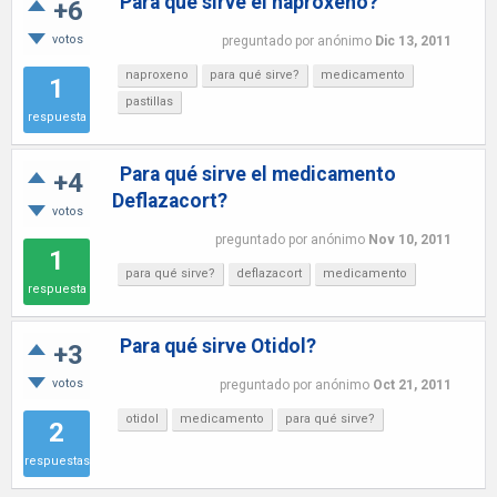
Para qué sirve el naproxeno?
+6
votos
preguntado
por
anónimo
Dic 13, 2011
naproxeno
para qué sirve?
medicamento
1
pastillas
respuesta
Para qué sirve el medicamento
+4
Deflazacort?
votos
preguntado
por
anónimo
Nov 10, 2011
1
para qué sirve?
deflazacort
medicamento
respuesta
Para qué sirve Otidol?
+3
votos
preguntado
por
anónimo
Oct 21, 2011
otidol
medicamento
para qué sirve?
2
respuestas