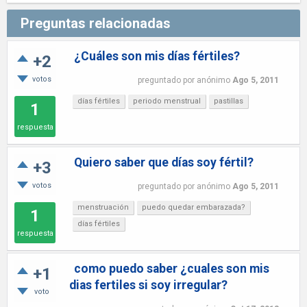
Preguntas relacionadas
¿Cuáles son mis días fértiles?
+2
votos
preguntado
por
anónimo
Ago 5, 2011
días fértiles
periodo menstrual
pastillas
1
respuesta
Quiero saber que días soy fértil?
+3
votos
preguntado
por
anónimo
Ago 5, 2011
menstruación
puedo quedar embarazada?
1
días fértiles
respuesta
como puedo saber ¿cuales son mis
+1
dias fertiles si soy irregular?
voto