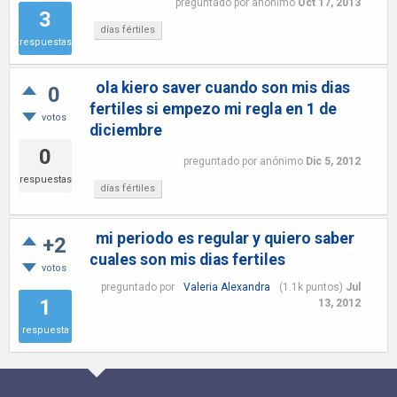
preguntado
por
anónimo
Oct 17, 2013
3
días fértiles
respuestas
ola kiero saver cuando son mis dias
0
fertiles si empezo mi regla en 1 de
votos
diciembre
0
preguntado
por
anónimo
Dic 5, 2012
respuestas
días fértiles
mi periodo es regular y quiero saber
+2
cuales son mis dias fertiles
votos
preguntado
por
Valeria Alexandra
(
1.1k
puntos)
Jul
1
13, 2012
respuesta