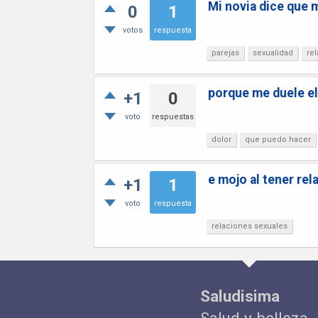
Mi novia dice que 
0
1
votos
respuesta
parejas
sexualidad
re
porque me duele el
+1
0
voto
respuestas
dolor
que puedo hacer
e mojo al tener rel
+1
1
voto
respuesta
relaciones sexuales
Saludisima