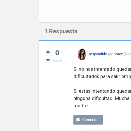
1
Respuesta
0
respondido
por
Stacy
(
5.2
votos
Si no has intentado queda
dificultades para salir em
Si estás intentando quedar
ninguna dificultad. Mucha 
madre.