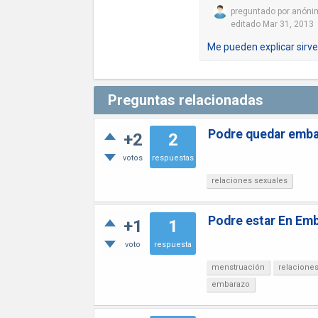
preguntado
por
anóni
editado
Mar 31, 2013
Me pueden explicar sirve
Preguntas relacionadas
Podre quedar emb
+2
2
votos
respuestas
relaciones sexuales
Podre estar En Em
+1
1
voto
respuesta
menstruación
relacione
embarazo