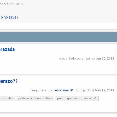
mo
Mar 27, 2013
 o no sirve?
arazada
preguntado
por
anónimo
Jun 20, 2012
barazo??
preguntado
por
Anoniima xD
(
480
puntos)
May 17, 2012
s sexuales
pastillas anticonceptivas
puedo quedar embarazada?