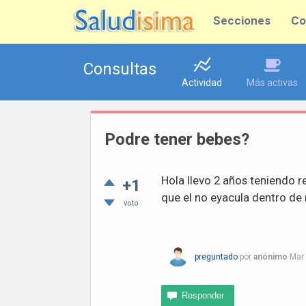
Secciones
Co
Consultas
Actividad
Más activas
Podre tener bebes?
Hola llevo 2 años teniendo r
+1
que el no eyacula dentro de 
voto
preguntado
por
anónimo
Mar 