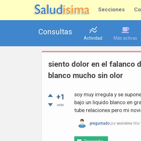
Secciones
Co
Consultas
Actividad
Más activas
siento dolor en el falanco
blanco mucho sin olor
soy muy irregula y se supon
+1
bajo un liquido blanco en gr
voto
tube relaciones pero mi novi
preguntado
por
anónimo
Mar 