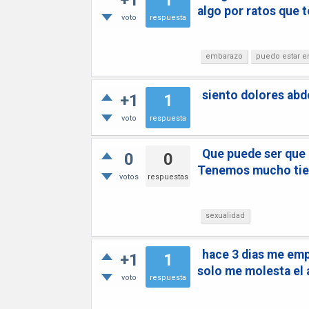
+1
1
algo por ratos que 
voto
respuesta
embarazo
puedo estar 
siento dolores abd
+1
1
voto
respuesta
Que puede ser que 
0
0
Tenemos mucho tie
votos
respuestas
sexualidad
hace 3 dias me emp
+1
1
solo me molesta el 
voto
respuesta