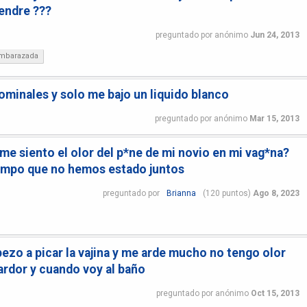
tendre ???
preguntado
por
anónimo
Jun 24, 2013
embarazada
ominales y solo me bajo un liquido blanco
preguntado
por
anónimo
Mar 15, 2013
me siento el olor del p*ne de mi novio en mi vag*na?
mpo que no hemos estado juntos
preguntado
por
Brianna
(
120
puntos)
Ago 8, 2023
ezo a picar la vajina y me arde mucho no tengo olor
ardor y cuando voy al baño
preguntado
por
anónimo
Oct 15, 2013