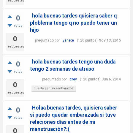
respuestas
hola buenas tardes quisiera saber q
0
ploblema tengo q no puedo tener un
votos
hijo
0
preguntado
por
yanete
(
120
puntos)
Nov 13, 2015
respuestas
hola buenas tardes tengo una duda
0
tengo 2 semanas de atraso
votos
preguntado
por
crey
(
120
puntos)
Jun 6, 2014
0
puede ser un embarazo?
respuestas
Holaa buenas tardes, quisiera saber
0
si puedo quedar embarazada si tuve
votos
relaciones días antes de mi
menstruación?:(
0