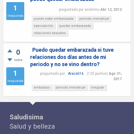
1
preguntado
por
anónimo
Abr 12, 2012
respuesta
puedo estar embarazada
periodo menstrual
eyaculación
quedar embarazada
relaciones sexuales
Puedo quedar embarazada si tuve
0
relaciones dos días antes de mi
votos
periodo y no se vino dentro?
1
preguntado
por
Araceli16
(
120
puntos)
Ago 31,
2017
respuesta
embarazo
periodo menstrual
irregular
Saludisima
Salud y belleza