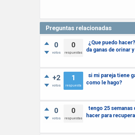
Preguntas relacionadas
¿Que puedo hacer? 
0
0
da ganas de orinar 
votos
respuestas
si mi pareja tiene
+2
1
como le hago?
votos
respuesta
tengo 25 semanas 
0
0
hacer para recupera
votos
respuestas