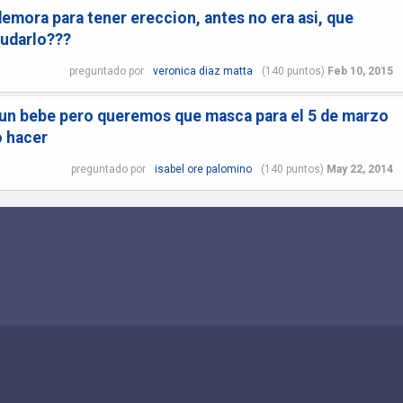
demora para tener ereccion, antes no era asi, que
yudarlo???
preguntado
por
veronica diaz matta
(
140
puntos)
Feb 10, 2015
r un bebe pero queremos que masca para el 5 de marzo
 hacer
preguntado
por
isabel ore palomino
(
140
puntos)
May 22, 2014