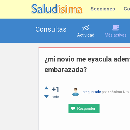
Secciones
Co
Consultas
Actividad
Más activas
¿mi novio me eyacula adent
embarazada?
+1
preguntado
por
anónimo
Nov 
voto