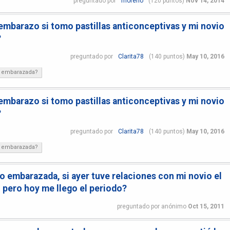
preguntado
por
moreno
(
120
puntos)
Nov 14, 2014
 embarazo si tomo pastillas anticonceptivas y mi novio
?
preguntado
por
Clarita78
(
140
puntos)
May 10, 2016
 embarazada?
 embarazo si tomo pastillas anticonceptivas y mi novio
?
preguntado
por
Clarita78
(
140
puntos)
May 10, 2016
 embarazada?
 embarazada, si ayer tuve relaciones con mi novio el
 pero hoy me llego el periodo?
preguntado
por
anónimo
Oct 15, 2011