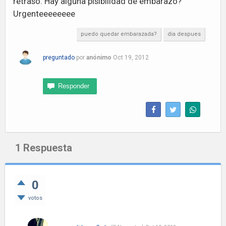
retraso. Hay alguna pisibilidad de embarazo?
Urgenteeeeeeee
puedo quedar embarazada?
dia despues
preguntado
por
anónimo
Oct 19, 2012
1
Respuesta
0
votos