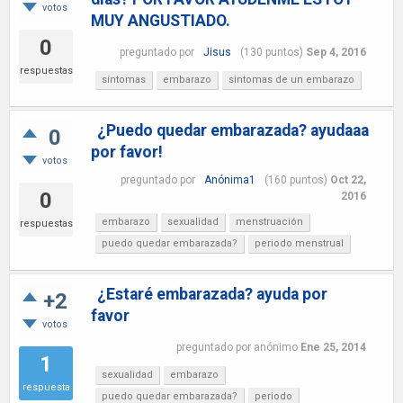
votos
MUY ANGUSTIADO.
0
preguntado
por
Jisus
(
130
puntos)
Sep 4, 2016
respuestas
síntomas
embarazo
sintomas de un embarazo
¿Puedo quedar embarazada? ayudaaa
0
por favor!
votos
preguntado
por
Anónima1
(
160
puntos)
Oct 22,
0
2016
embarazo
sexualidad
menstruación
respuestas
puedo quedar embarazada?
periodo menstrual
¿Estaré embarazada? ayuda por
+2
favor
votos
preguntado
por
anónimo
Ene 25, 2014
1
sexualidad
embarazo
respuesta
puedo quedar embarazada?
periodo