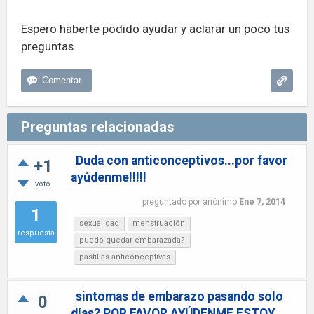
Espero haberte podido ayudar y aclarar un poco tus
preguntas.
Preguntas relacionadas
Duda con anticonceptivos...por favor
+1
ayúdenme!!!!!
voto
preguntado
por
anónimo
Ene 7, 2014
1
sexualidad
menstruación
respuesta
puedo quedar embarazada?
pastillas anticonceptivas
sintomas de embarazo pasando solo
0
días? POR FAVOR AYÚDENME ESTOY