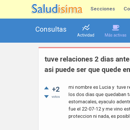
Secciones
Co
Consultas
Actividad
Más activas
tuve relaciones 2 dias ant
asi puede ser que quede 
mi nombre es Lucia y tuve r
+2
los dos dias que quedaban 
votos
estomacales, eyaculo adentr
fue el 22-07-12 y me vino es
proteccion ni nada, es posi