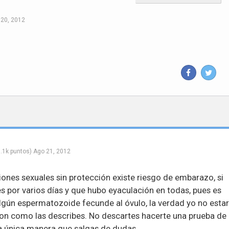
 20, 2012
.1k
puntos)
Ago 21, 2012
iones sexuales sin protección existe riesgo de embarazo, si
es por varios días y que hubo eyaculación en todas, pues es
lgún espermatozoide fecunde al óvulo, la verdad yo no estar
 son como las describes. No descartes hacerte una prueba de
a única manera que salgas de dudas.