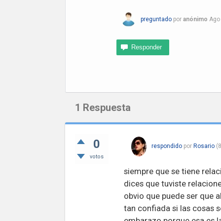
preguntado
por
anónimo
Ago
1
Respuesta
0
respondido
por
Rosario
(
8
votos
siempre que se tiene relac
dices que tuviste relacion
obvio que puede ser que a
tan confiada si las cosas
embarazo porque esa es l