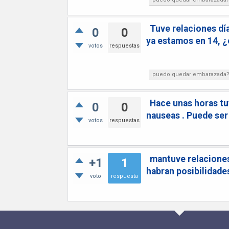
Tuve relaciones día
0
0
ya estamos en 14, 
votos
respuestas
puedo quedar embarazada
Hace unas horas tu
0
0
nauseas . Puede se
votos
respuestas
mantuve relaciones
+1
1
habran posibilidad
voto
respuesta