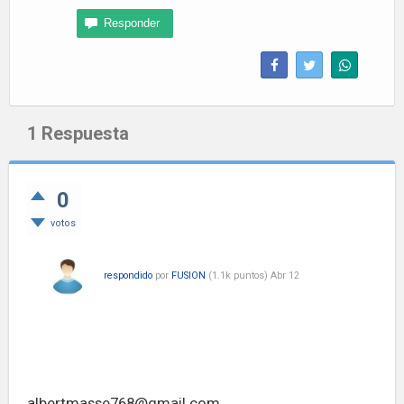
1
Respuesta
0
votos
respondido
por
FUSION
(
1.1k
puntos)
Abr 12
Hola, si alguien está buscando medicamentos, por
favor contacte con Sanofi Labo en WhatsApp.
Obtuve Rivotril de ellos, servicio de primera
calidad.
albertmasse768@gmail.com