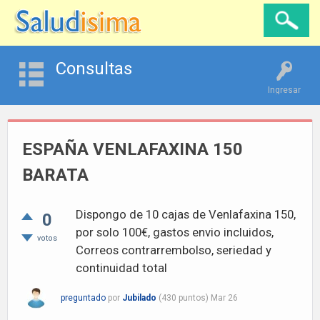
Consultas
Ingresar
ESPAÑA VENLAFAXINA 150
BARATA
Dispongo de 10 cajas de Venlafaxina 150,
0
por solo 100€, gastos envio incluidos,
votos
Correos contrarrembolso, seriedad y
continuidad total
preguntado
por
Jubilado
(
430
puntos)
Mar 26