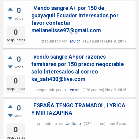
Vendo sangre A+ por 150 de
0
guayaquil Ecuador interesados por
votos
favor contactar
melianelisse97@gmail.com
0
respuestas
preguntado
por
MC.cr
(
120
puntos)
Ene 9, 2017
vendo sangre A+por razones
0
familiares por 150 precio negociable
votos
solo interesados al correo
ka_safi430@live.com
0
respuestas
preguntado
por
karen sa
(
120
puntos)
Nov 9, 2016
ESPAÑA TENGO TRAMADOL, LYRICA
0
Y MIRTAZAPINA
votos
preguntado
por
Jubilado
(
430
puntos)
hace
2 días
0
respuestas