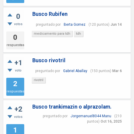
Busco Rubifen
0
votos
preguntado
por
Berta Gomez
(
120
puntos)
Jun 14
medicamento para tdh
tdh
0
respuestas
Busco rivotril
+1
voto
preguntado
por
Gabriel Aballay
(
150
puntos)
Mar 6
rivotril
2
respuestas
Busco trankimazin o alprazolam.
+2
preguntado
por
Jorgemanuel8044 Manu
(
210
votos
puntos)
Oct 16, 2025
1