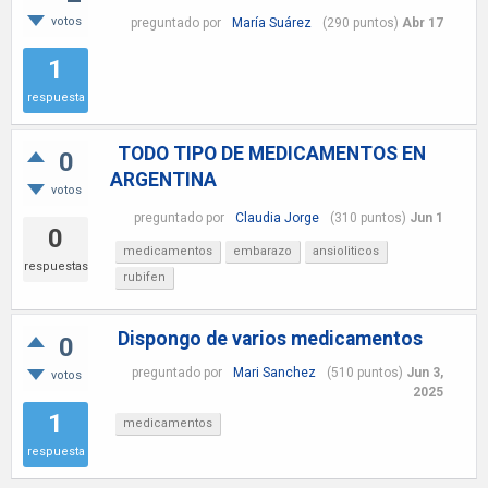
votos
preguntado
por
María Suárez
(
290
puntos)
Abr 17
1
respuesta
TODO TIPO DE MEDICAMENTOS EN
0
ARGENTINA
votos
preguntado
por
Claudia Jorge
(
310
puntos)
Jun 1
0
medicamentos
embarazo
ansioliticos
respuestas
rubifen
Dispongo de varios medicamentos
0
preguntado
por
Mari Sanchez
(
510
puntos)
Jun 3,
votos
2025
1
medicamentos
respuesta