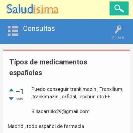
Consultas
Ingresar
Típos de medicamentos
españoles
Puedo conseguir trankimazin , Tranxilium,
–1
,trankimazin , orfidal, lecsbrin etc EE
voto
Billacarrillo29@gmail.com
Madrid , todo español de farmacia