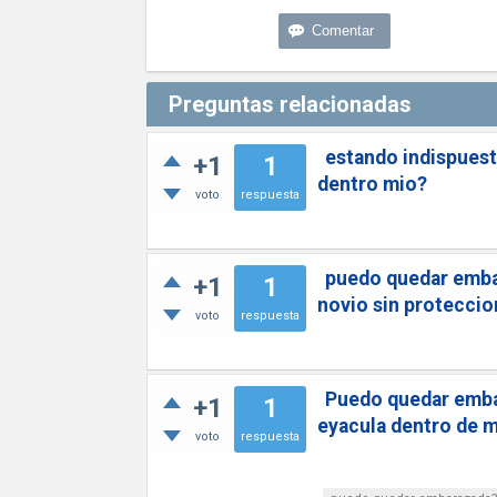
Preguntas relacionadas
estando indispuest
+1
1
dentro mio?
voto
respuesta
puedo quedar embar
+1
1
novio sin proteccio
voto
respuesta
Puedo quedar embar
+1
1
eyacula dentro de m
voto
respuesta