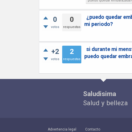
puedo quedar embarazada
¿puedo quedar emba
0
0
mi periodo?
votos
respuestas
si durante mi mens
+2
2
puedo quedar embr
votos
respuestas
Saludisima
Salud y belleza
Advertencia legal
Contacto