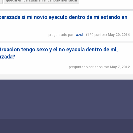
?
quedar embarazada en el periodo menstrual
razada si mi novio eyaculo dentro de mi estando en
preguntado
por
azul
(
120
puntos)
May 20, 2014
truacion tengo sexo y el no eyacula dentro de mi,
azada?
preguntado
por
anónimo
May 7, 2012