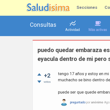
Secciones
Co
Consultas
Actividad
Más activas
puedo quedar embaraza est
eyacula dentro de mi pero s
tengo 17 años y estoy en mi 
+2
muchacho se bino dentro de
votos
puede ser que quede embar
preguntado
por
anónimo
Ago 