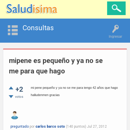
Consultas
Ingresar
mipene es pequeño y ya no se
me para que hago
+2
mi pene pequeño y ya no se me para tengo 42 años que hago
halludenmen gracias
votos
preguntado
por
carlos barco soto
(
140
puntos)
Jul 27, 2012