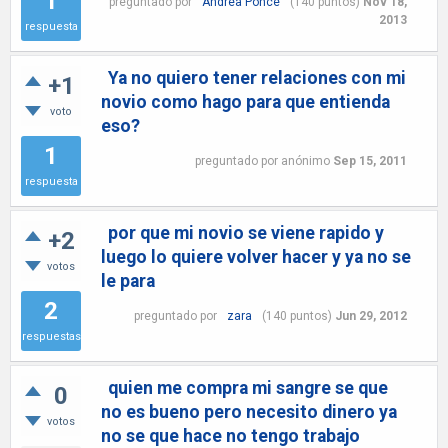
1
preguntado
por
Andrea Ponce
(
140
puntos)
Nov 18,
2013
respuesta
Ya no quiero tener relaciones con mi
+1
novio como hago para que entienda
voto
eso?
1
preguntado
por
anónimo
Sep 15, 2011
respuesta
por que mi novio se viene rapido y
+2
luego lo quiere volver hacer y ya no se
votos
le para
2
preguntado
por
zara
(
140
puntos)
Jun 29, 2012
respuestas
quien me compra mi sangre se que
0
no es bueno pero necesito dinero ya
votos
no se que hace no tengo trabajo