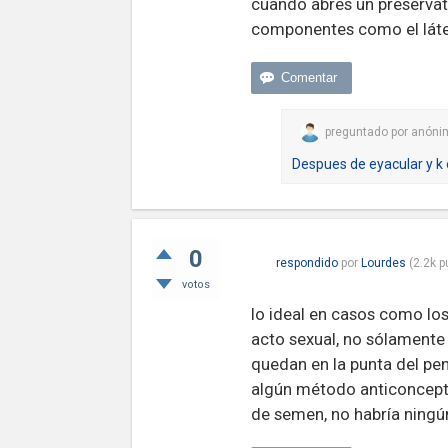
cuando abres un preservati
componentes como el látex
preguntado
por
anóni
Despues de eyacular y k 
0
respondido
por
Lourdes
(
2.2k
p
votos
lo ideal en casos como los
acto sexual, no sólamente
quedan en la punta del pene
algún método anticoncepti
de semen, no habría ningún