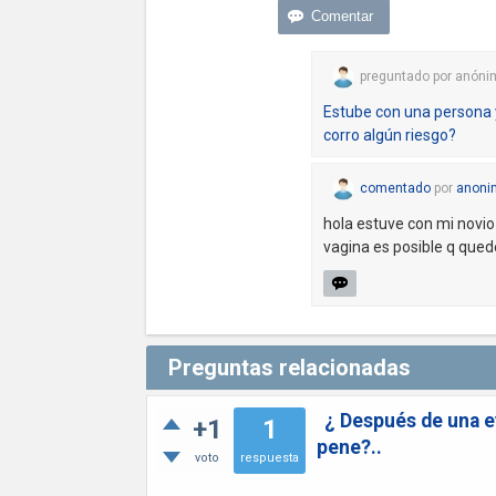
preguntado
por
anóni
Estube con una persona y
corro algún riesgo?
comentado
por
anoni
hola estuve con mi novio 
vagina es posible q que
Preguntas relacionadas
¿ Después de una e
+1
1
pene?..
voto
respuesta