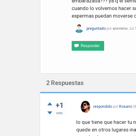
embarazada??? ya q el semen
cuando lo volvemos hacer su
espermas puedan moverse d
preguntado
por
anónimo
Jul 
2
Respuestas
+1
respondido
por
Rosario
(
8
voto
lo que tiene que hacer tu 
quede en otros lugares in