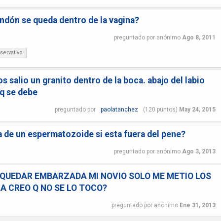
ondón se queda dentro de la vagina?
preguntado
por
anónimo
Ago 8, 2011
servativo
os salio un granito dentro de la boca. abajo del labio
 q se debe
preguntado
por
paolatanchez
(
120
puntos)
May 24, 2015
da de un espermatozoide si esta fuera del pene?
preguntado
por
anónimo
Ago 3, 2013
 QUEDAR EMBARZADA MI NOVIO SOLO ME METIO LOS
A CREO Q NO SE LO TOCO?
preguntado
por
anónimo
Ene 31, 2013