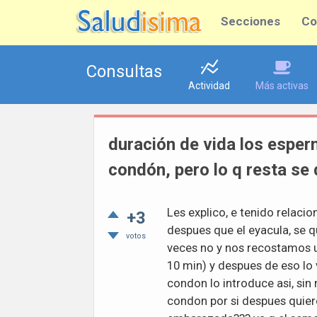
Secciones
Co
Consultas
Actividad
Más activas
duración de vida los espe
condón, pero lo q resta se 
Les explico, e tenido relaci
+3
despues que el eyacula, se q
votos
veces no y nos recostamos un
10 min) y despues de eso lo 
condon lo introduce asi, sin
condon por si despues quiere