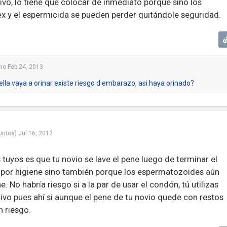
vo, lo tiene que colocar de inmediato porque sino los
 y el espermicida se pueden perder quitándole seguridad.
mo
Feb 24, 2013
ella vaya a orinar existe riesgo d embarazo, asi haya orinado?
untos)
Jul 16, 2012
 tuyos es que tu novio se lave el pene luego de terminar el
 por higiene sino también porque los espermatozoides aún
. No habría riesgo si a la par de usar el condón, tú utilizas
vo pues ahí si aunque el pene de tu novio quede con restos
 riesgo.