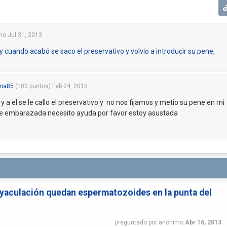
mo
Jul 31, 2013
 cuando acabó se saco el preservativo y volvio a introducir su pene,
ma85
(
100
puntos)
Feb 24, 2015
y a el se le callo el preservativo y no nos fijamos y metio su pene en mi
de embarazada necesito ayuda por favor estoy asustada
yaculación quedan espermatozoides en la punta del
preguntado
por
anónimo
Abr 16, 2013