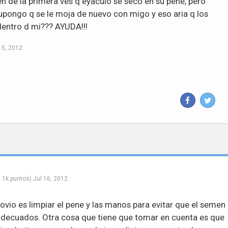
 de la primera ves q eyaculo se seco en su pene, pero
pongo q se le moja de nuevo con migo y eso aria q los
entro d mi??? AYUDA!!!
15, 2012
.1k
puntos)
Jul 16, 2012
novio es limpiar el pene y las manos para evitar que el semen
adecuados. Otra cosa que tiene que tomar en cuenta es que