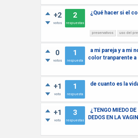
¿Qué hacer si el c
+2
2
votos
respuestas
preservativos
uso del pre
a mi pareja y a mi n
0
1
color tranparente a
votos
respuesta
de cuanto es la vi
+1
1
voto
respuesta
¿TENGO MIEDO DE
+1
3
DEDOS EN LA VAGIN
voto
respuestas