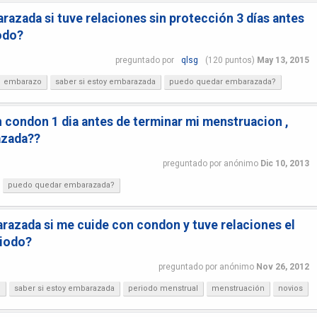
azada si tuve relaciones sin protección 3 días antes
odo?
preguntado
por
qlsg
(
120
puntos)
May 13, 2015
embarazo
saber si estoy embarazada
puedo quedar embarazada?
n condon 1 dia antes de terminar mi menstruacion ,
azada??
preguntado
por
anónimo
Dic 10, 2013
puedo quedar embarazada?
azada si me cuide con condon y tuve relaciones el
riodo?
preguntado
por
anónimo
Nov 26, 2012
?
saber si estoy embarazada
periodo menstrual
menstruación
novios