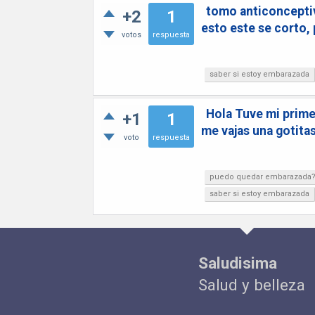
tomo anticonceptiva
+2
1
esto este se corto
votos
respuesta
saber si estoy embarazada
Hola Tuve mi prime
+1
1
me vajas una gotita
voto
respuesta
puedo quedar embarazada
saber si estoy embarazada
Saludisima
Salud y belleza