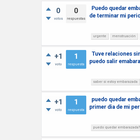
Puedo quedar embar
0
0
de terminar mi peri
votos
respuestas
urgente
menstruación
Tuve relaciones si
+1
1
puedo salir emabar
voto
respuesta
saber si estoy embarazada
puedo quedar embar
+1
1
primer dia de mi pe
voto
respuesta
puedo quedar embarazada