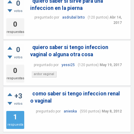
quiero saber si sirve para una
0
infeccion en la pierna
votos
preguntado
por
asdrubal brito
(
120
puntos)
Abr 14,
0
2017
respuestas
quiero saber si tengo infeccion
0
vaginal o alguna otra cosa
votos
preguntado
por
yessi25
(
120
puntos)
May 19, 2017
0
ardor vaginal
respuestas
como saber si tengo infeccion renal
+3
o vaginal
votos
preguntado
por
anieska
(
550
puntos)
May 8, 2012
1
respuesta