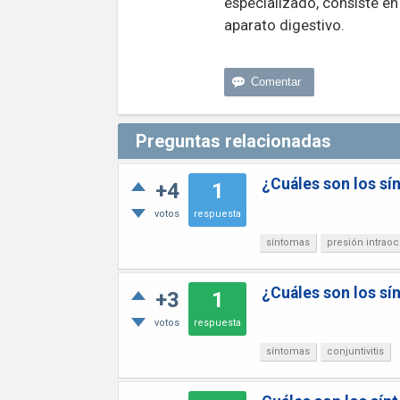
especializado, consiste en
aparato digestivo.
Preguntas relacionadas
¿Cuáles son los sí
+4
1
votos
respuesta
síntomas
presión intraoc
¿Cuáles son los sín
+3
1
votos
respuesta
síntomas
conjuntivitis