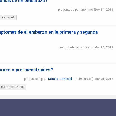
ntomas de un embarazo?
preguntado
por
anónimo
Nov 14, 2011
uáles son?
ptomas de el embarzo en la primera y segunda
preguntado
por
anónimo
Mar 16, 2012
razo o pre-menstruales?
preguntado
por
Natalia_Campbell
(
140
puntos)
Mar 21, 2017
stoy embarazada?