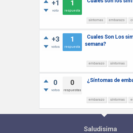
Cuáles son los sí
+1
1
voto
respuesta
síntomas
embarazo
c
Cuales Son Los sim
+3
1
semana?
votos
respuesta
embarazo
síntomas
¿Síntomas de emba
0
0
votos
respuestas
embarazo
síntomas
e
Saludisima