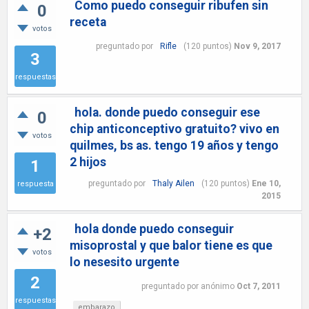
Como puedo conseguir ribufen sin
0
receta
votos
preguntado
por
Rifle
(
120
puntos)
Nov 9, 2017
3
respuestas
hola. donde puedo conseguir ese
0
chip anticonceptivo gratuito? vivo en
votos
quilmes, bs as. tengo 19 años y tengo
2 hijos
1
preguntado
por
Thaly Ailen
(
120
puntos)
Ene 10,
respuesta
2015
hola donde puedo conseguir
+2
misoprostal y que balor tiene es que
votos
lo nesesito urgente
2
preguntado
por
anónimo
Oct 7, 2011
respuestas
embarazo