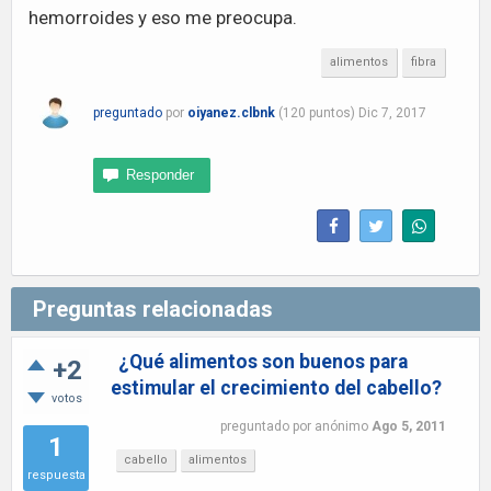
hemorroides y eso me preocupa.
alimentos
fibra
preguntado
por
oiyanez.clbnk
(
120
puntos)
Dic 7, 2017
Preguntas relacionadas
¿Qué alimentos son buenos para
+2
estimular el crecimiento del cabello?
votos
preguntado
por
anónimo
Ago 5, 2011
1
cabello
alimentos
respuesta