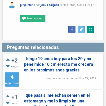
preguntado
por
jesus salgado
(
120
puntos)
Oct 14, 2017
Preguntas relacionadas
tengo 19 anos boy para los 20 y mi
+2
pene mide 10 cm erecto me crecera
votos
en los prcsimos anos gracias
4
preguntado
por
anónimo
Nov 27, 2012
respuestas
que pasa si me echan semen en el
+1
estomago y me lo limpio kn una
voto