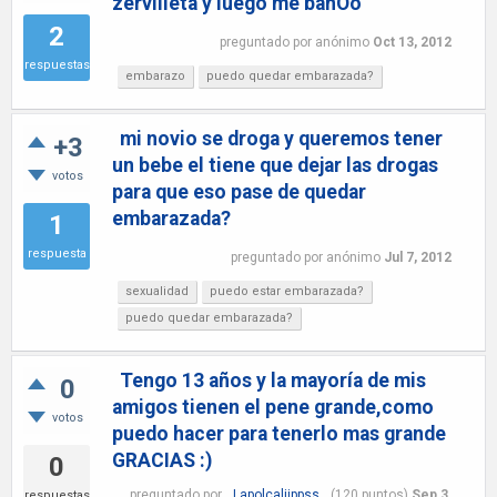
zervilleta y luego me bañOo
2
preguntado
por
anónimo
Oct 13, 2012
respuestas
embarazo
puedo quedar embarazada?
mi novio se droga y queremos tener
+3
un bebe el tiene que dejar las drogas
votos
para que eso pase de quedar
embarazada?
1
respuesta
preguntado
por
anónimo
Jul 7, 2012
sexualidad
puedo estar embarazada?
puedo quedar embarazada?
Tengo 13 años y la mayoría de mis
0
amigos tienen el pene grande,como
votos
puedo hacer para tenerlo mas grande
GRACIAS :)
0
preguntado
por
Lapolcaliippss
(
120
puntos)
Sep 3,
respuestas