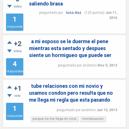
saliendo brasa
votos
preguntado
por
luisa diaz
(
120
puntos)
Jun 11,
1
2016
respuesta
a mi esposo se le duerme el pene
+2
mientras esta sentado y despues
votos
siente un hormigueo que puede ser
4
preguntado
por
anónimo
Nov 5, 2012
respuestas
tube relaciones con mi novio y
+1
usamos condon pero resulta que no
voto
me llega mi regla que esta pasando
1
preguntado
por
anónimo
Jun 15, 2013
respuesta
porque no me llega mi ciclo
menstruación