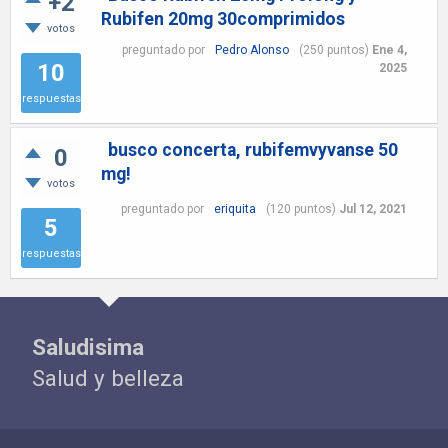
+2
Rubifen 20mg 30comprimidos
votos
preguntado
por
Pedro Alonso
(
250
puntos)
Ene 4,
10
2025
respuestas
busco concerta, rubifemvyvanse 50
0
mg!
votos
preguntado
por
eriquita
(
120
puntos)
Jul 12, 2021
5
respuestas
Saludisima
Salud y belleza