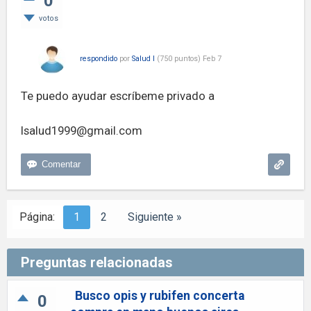
0
votos
respondido
por
Salud I
(
750
puntos)
Feb 7
Te puedo ayudar escríbeme privado a
Isalud1999@gmail.com
Página:
1
2
Siguiente »
Preguntas relacionadas
Busco opis y rubifen concerta
0