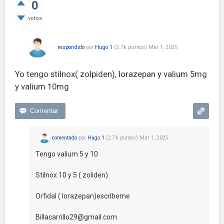
0
votos
respondido
por
Hugo 1
(
2.7k
puntos)
Mar 1, 2025
Yo tengo stilnox( zolpiden), lorazepan y valium 5mg
y valium 10mg
comentado
por
Hugo 1
(
2.7k
puntos)
Mar 1, 2025
Tengo valium 5 y 10
Stilnox 10 y 5 ( zoliden)
Orfidal ( lorazepan)escríbeme
Billacarrillo29@gmail.com