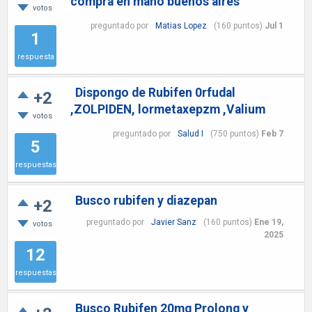
compra en mano buenos aires
votos
preguntado
por
Matias Lopez
(
160
puntos)
Jul 1
1
respuesta
Dispongo de Rubifen 0rfudal
+2
,ZOLPIDEN, lormetaxepzm ,Valium
votos
preguntado
por
Salud I
(
750
puntos)
Feb 7
5
respuestas
Busco rubifen y diazepan
+2
preguntado
por
Javier Sanz
(
160
puntos)
Ene 19,
votos
2025
12
respuestas
Busco Rubifen 20mg Prolong y