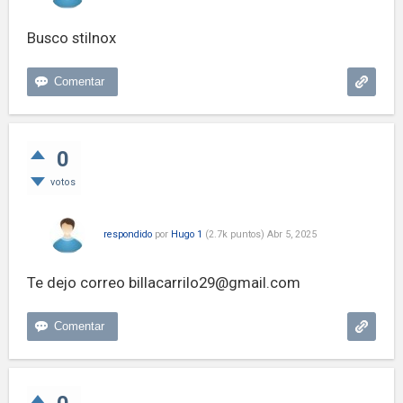
Busco stilnox
0
votos
respondido
por
Hugo 1
(
2.7k
puntos)
Abr 5, 2025
Te dejo correo
billacarrilo29@gmail.com