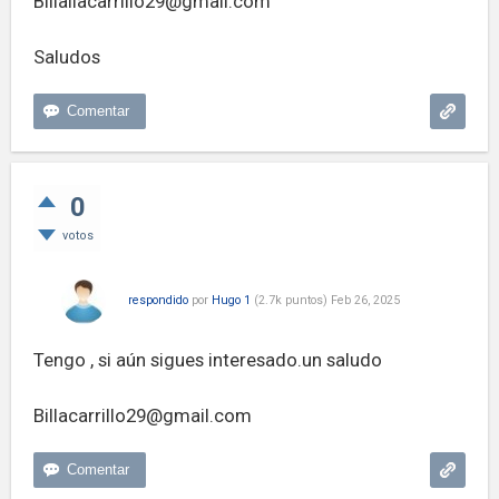
Billallacarrillo29@gmail.com
Saludos
0
votos
respondido
por
Hugo 1
(
2.7k
puntos)
Feb 26, 2025
Tengo , si aún sigues interesado.un saludo
Billacarrillo29@gmail.com