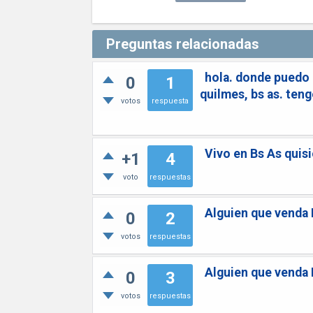
Preguntas relacionadas
hola. donde puedo 
0
1
quilmes, bs as. teng
votos
respuesta
Vivo en Bs As quisi
+1
4
voto
respuestas
Alguien que venda 
0
2
votos
respuestas
Alguien que venda 
0
3
votos
respuestas