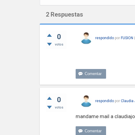
2
Respuestas
0
respondido
por
FUSION
votos
Hola, si alguien está bu
WhatsApp. Obtuve Rivotr
0
respondido
por
Claudia
votos
mandame mail a
claudia