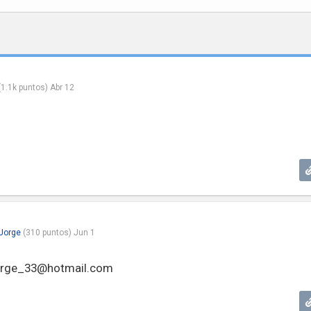
(
1.1k
puntos)
Abr 12
scando medicamentos, por favor contacte con Sanofi Labo e
il de ellos, servicio de primera calidad.
 Jorge
(
310
puntos)
Jun 1
jorge_33@hotmail.com