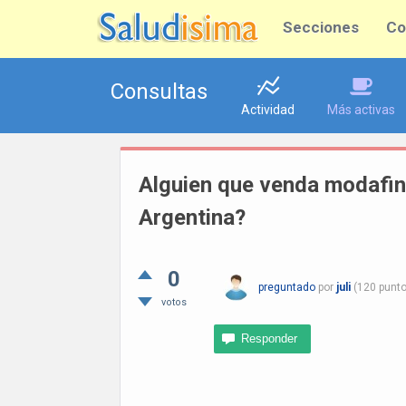
Secciones
Co
Consultas
Actividad
Más activas
Alguien que venda modafini
Argentina?
0
preguntado
por
juli
(
120
punto
votos